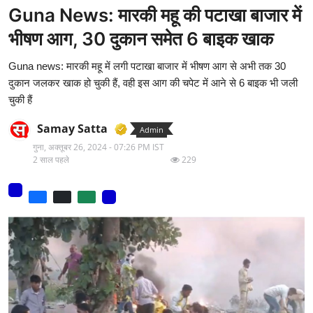
Guna News: मारकी महू की पटाखा बाजार में
मनोरंजन
भीषण आग, 30 दुकान समेत 6 बाइक खाक
वीडियो
Guna news: मारकी महू में लगी पटाखा बाजार में भीषण आग से अभी तक 30
लाइफ स्टाइल
दुकान जलकर खाक हो चुकी हैं, वही इस आग की चपेट में आने से 6 बाइक भी जली
चुकी हैं
धर्म
Samay Satta
Admin
नौकरी
गुना,
अक्तूबर 26, 2024 - 07:26 PM IST
2 साल पहले
229
मेरा लेख - एक नई पहचान
टेक
टिप्पणी - एक नया लेख
हिन्दी