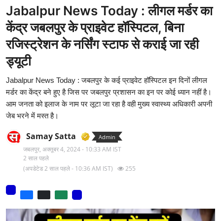
Jabalpur News Today : लीगल मर्डर का
मनोरंजन
केंद्र जबलपुर के प्राइवेट हॉस्पिटल, बिना
वीडियो
रजिस्ट्रेशन के नर्सिंग स्टाफ से कराई जा रही
लाइफ स्टाइल
ड्यूटी
धर्म
Jabalpur News Today : जबलपुर के कई प्राइवेट हॉस्पिटल इन दिनों लीगल
मर्डर का केंद्र बने हुए है जिस पर जबलपुर प्रशासन का इन पर कोई ध्यान नहीं है।
नौकरी
आम जनता को इलाज के नाम पर लूटा जा रहा है वही मुख्य स्वास्थ्य अधिकारी अपनी
जेब भरने में मस्त है।
मेरा लेख - एक नई पहचान
Samay Satta
Admin
टेक
जबलपुर,
अक्तूबर 4, 2024 - 10:33 AM IST
2 साल पहले
टिप्पणी - एक नया लेख
(अपडेटेड 2 साल पहले - 10:36 AM IST)
255
हिन्दी