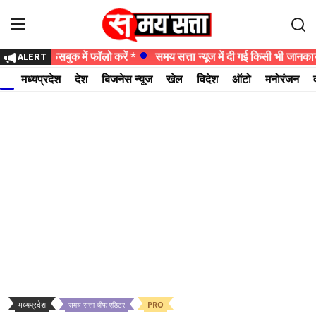
न्यूज को फेसबुक में फॉलो करें *
समय सत्ता न्यूज में दी गई किसी भी जानकारी
ALERT
Login
Register
मध्यप्रदेश
देश
बिजनेस न्यूज
खेल
विदेश
ऑटो
मनोरंजन
होम
मध्यप्रदेश
देश
बिजनेस न्यूज
खेल
विदेश
ऑटो
मध्यप्रदेश
PRO
समय सत्ता चीफ एडिटर