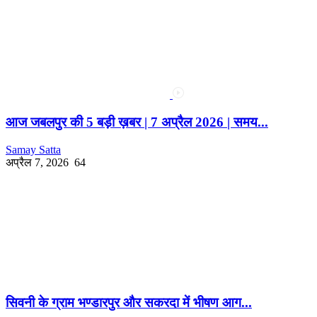
आज जबलपुर की 5 बड़ी ख़बर | 7 अप्रैल 2026 | समय...
Samay Satta
अप्रैल 7, 2026
64
सिवनी के ग्राम भण्डारपुर और सकरदा में भीषण आग...