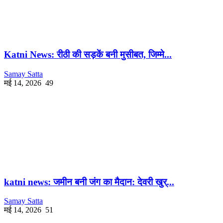
Katni News: रीठी की सड़कें बनी मुसीबत, जिम्मे...
Samay Satta
मई 14, 2026
49
katni news: जमीन बनी जंग का मैदान: देवरी खुर्...
Samay Satta
मई 14, 2026
51