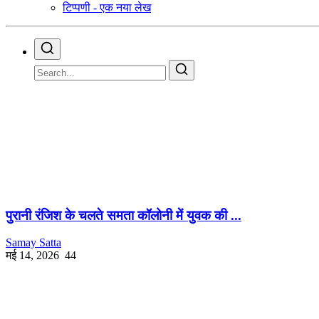
टिप्पणी - एक नया लेख
पुरानी रंजिश के चलते समता कॉलोनी में युवक की ...
Samay Satta
मई 14, 2026
44