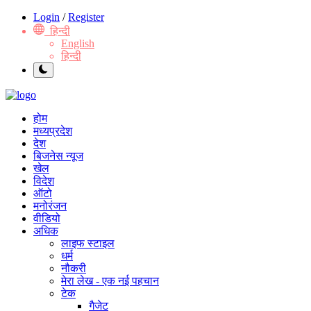
Login
/
Register
हिन्दी
English
हिन्दी
होम
मध्यप्रदेश
देश
बिजनेस न्यूज
खेल
विदेश
ऑटो
मनोरंजन
वीडियो
अधिक
लाइफ स्टाइल
धर्म
नौकरी
मेरा लेख - एक नई पहचान
टेक
गैजेट