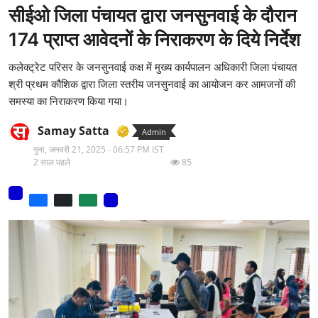
सीईओ जिला पंचायत द्वारा जनसुनवाई के दौरान
मनोरंजन
174 प्राप्‍त आवेदनों के निराकरण के दिये निर्देश
वीडियो
कलेक्‍ट्रेट परिसर के जनसुनवाई कक्ष में मुख्‍य कार्यपालन अधिकारी जिला पंचायत
लाइफ स्टाइल
श्री प्रथम कौशिक द्वारा जिला स्‍तरीय जनसुनवाई का आयोजन कर आमजनों की
समस्‍या का निराकरण किया गया।
धर्म
Samay Satta
Admin
नौकरी
गुना,
जनवरी 21, 2025 - 06:57 PM IST
2 साल पहले
85
मेरा लेख - एक नई पहचान
टेक
टिप्पणी - एक नया लेख
हिन्दी