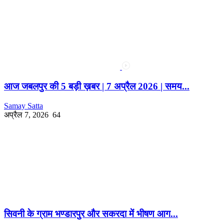
आज जबलपुर की 5 बड़ी ख़बर | 7 अप्रैल 2026 | समय...
Samay Satta
अप्रैल 7, 2026
64
सिवनी के ग्राम भण्डारपुर और सकरदा में भीषण आग...