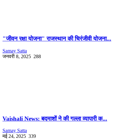
"जीवन रक्षा योजना" राजस्थान की चिरंजीवी योजना...
Samay Satta
जनवरी 8, 2025
288
Vaishali News: बदमाशों ने की गल्ला व्यापारी क...
Samay Satta
मई 24, 2025
339