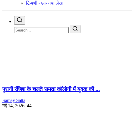
टिप्पणी - एक नया लेख
पुरानी रंजिश के चलते समता कॉलोनी में युवक की ...
Samay Satta
मई 14, 2026
44