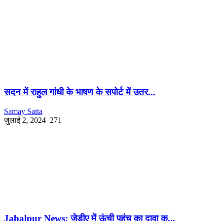
सदन में राहुल गांधी के भाषण के सपोर्ट में उतर...
Samay Satta
जुलाई 2, 2024
271
Jabalpur News: जेडीए में ऊंची पहुंच का दावा क...