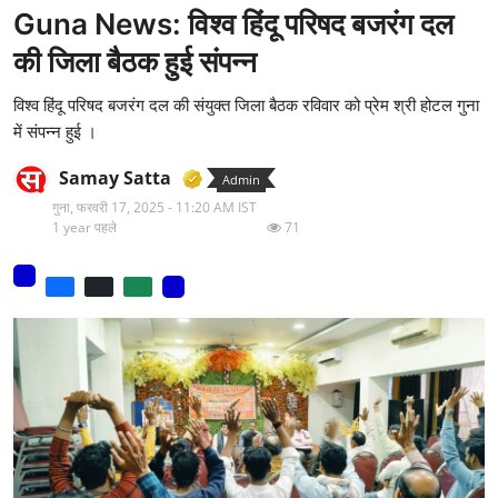
Guna News: विश्व हिंदू परिषद बजरंग दल
मनोरंजन
की जिला बैठक हुई संपन्न
वीडियो
विश्व हिंदू परिषद बजरंग दल की संयुक्त जिला बैठक रविवार को प्रेम श्री होटल गुना
लाइफ स्टाइल
में संपन्न हुई ।
धर्म
Samay Satta
Admin
गुना,
फरवरी 17, 2025 - 11:20 AM IST
नौकरी
1 year पहले
71
मेरा लेख - एक नई पहचान
टेक
टिप्पणी - एक नया लेख
हिन्दी