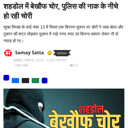
शहडोल में बेखौफ चोर, पुलिस की नाक के नीचे
मनोरंजन
हो रही चोरी
वीडियो
सुखा तिराहा के वार्ड नंबर 13 में स्थित एक किराना दुकान पर चोरों ने धावा बोला और
लाइफ स्टाइल
दुकान की शटर तोड़कर दुकान में रखे नगद रुपए एवं किरना सामान लेकर नौ दो
ग्यारह हो गए।
धर्म
Samay Satta
Admin
नौकरी
शहडोल,
नवंबर 6, 2024 - 12:07 PM IST
2 साल पहले
67
मेरा लेख - एक नई पहचान
टेक
टिप्पणी - एक नया लेख
हिन्दी