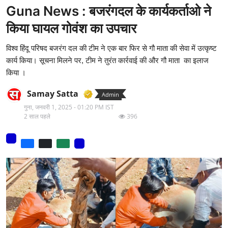
Guna News : बजरंगदल के कार्यकर्ताओ ने
मनोरंजन
किया घायल गोवंश का उपचार
वीडियो
विश्व हिंदू परिषद बजरंग दल की टीम ने एक बार फिर से गौ माता की सेवा में उत्कृष्ट
लाइफ स्टाइल
कार्य किया। सूचना मिलने पर, टीम ने तुरंत कार्रवाई की और गौ माता का इलाज
किया ।
धर्म
Samay Satta
Admin
नौकरी
गुना,
जनवरी 1, 2025 - 01:20 PM IST
2 साल पहले
396
मेरा लेख - एक नई पहचान
टेक
टिप्पणी - एक नया लेख
हिन्दी