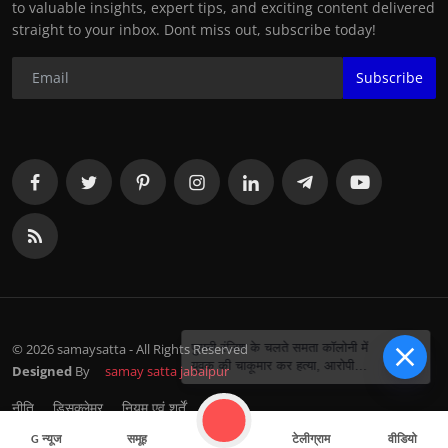
to valuable insights, expert tips, and exciting content delivered
straight to your inbox. Dont miss out, subscribe today!
Subscribe
©️ 2026 samaysatta - All Rights Reserved
पुरानी रंजिश के चलते समता कॉलोनी में
युवक की चाकूमार कर हत्या, आरोपी
Designed
By
samay satta jabalpur
फरार
नीति
डिसक्लेमर
नियम एवं शर्तें
G न्यूज
समूह
टेलीग्राम
वीडियो