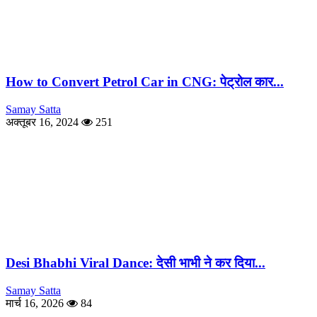
How to Convert Petrol Car in CNG: पेट्रोल कार...
Samay Satta
अक्तूबर 16, 2024
251
Desi Bhabhi Viral Dance: देसी भाभी ने कर दिया...
Samay Satta
मार्च 16, 2026
84