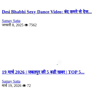
Desi Bhabhi Sexy Dance Video: बंद कमरे से देस...
Samay Satta
जनवरी 8, 2025
7562
19 मार्च 2026 | जबलपुर की 5 बड़ी खबर | TOP 5...
Samay Satta
मार्च 19, 2026
72