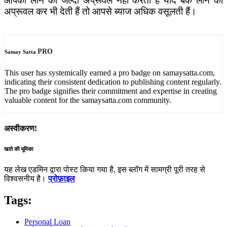
आपको लोन को जल्दी अप्रूवल नहीं करती हैं यदि बैंक लोन को
अप्रूवल कर भी देती हैं तो आपसे ब्याज अधिक वसूलती हैं।
PRO
Samay Satta
SUBSCRIBER
This user has systemically earned a pro badge on samaysatta.com,
indicating their consistent dedication to publishing content regularly.
The pro badge signifies their commitment and expertise in creating
valuable content for the samaysatta.com community.
अस्वीकरण!
खाते की भूमिका
Admin
यह लेख एडमिन द्वारा पोस्ट किया गया है, इस ब्लॉग में सामग्री पूरी तरह से
विश्वसनीय है।
प्रोफ़ाइल
Tags:
Personal Loan