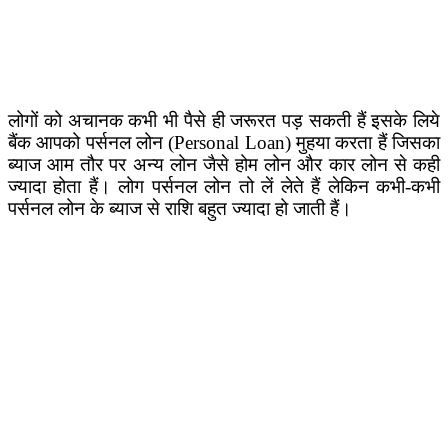
लोगों को अचानक कभी भी पैसे ही जरूरत पड़ सकती हैं इसके लिये
बैंक आपको पर्सनल लोन (Personal Loan) मुहया करता हैं जिसका
ब्याज आम तौर पर अन्य लोन जैसे होम लोन और कार लोन से कही
ज्यादा होता हैं। लोग पर्सनल लोन तो लें लेते हैं लेकिन कभी-कभी
पर्सनल लोन के ब्याज से राशि बहुत ज्यादा हो जाती हैं।