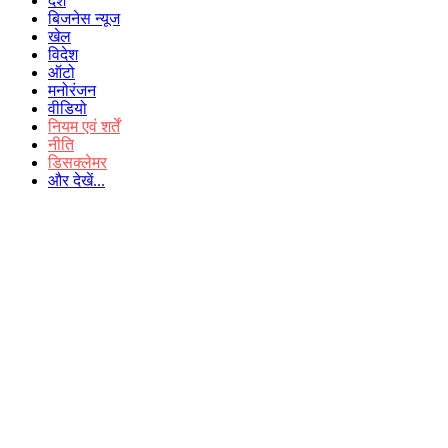
देश
बिजनेस न्यूज
खेल
विदेश
ऑटो
मनोरंजन
वीडियो
नियम एवं शर्तें
नीति
डिसक्लेमर
और देखें...