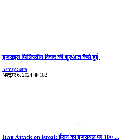
इजराइल-फिलिस्तीन विवाद की शुरुआत कैसे हुई
Samay Satta
अक्तूबर 6, 2024
182
Iran Attack on isreal: ईरान का इजरायल पर 100 ...