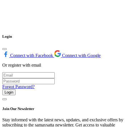
Login
Connect with Facebook
Connect with Google
Or register with email
Forgot Password?
Login
Join Our Newsletter
Stay informed with the latest news, updates, and exclusive offers by
subscribing to the samaysatta newsletter. Get access to valuable