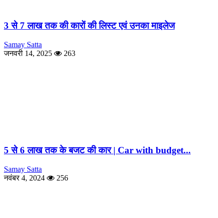
3 से 7 लाख तक की कारों की लिस्ट एवं उनका माइलेज
Samay Satta
जनवरी 14, 2025
263
5 से 6 लाख तक के बजट की कार | Car with budget...
Samay Satta
नवंबर 4, 2024
256