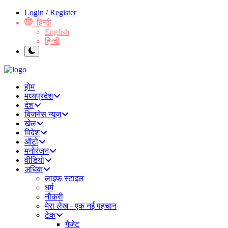
Login
/
Register
हिन्दी
English
हिन्दी
होम
मध्यप्रदेश
देश
बिजनेस न्यूज
खेल
विदेश
ऑटो
मनोरंजन
वीडियो
अधिक
लाइफ स्टाइल
धर्म
नौकरी
मेरा लेख - एक नई पहचान
टेक
गैजेट