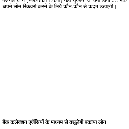
पर्सनल लोन (Personal Loan) नहीं चुकाया तो क्या होगा ...? बैंक
अपने लोन रिकवरी करने के लिये कौन-कौन से कदम उठाएगी।
बैंक कलेक्शन एजेंसियों के माध्यम से वसूलेगी बकाया लोन