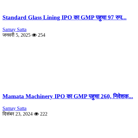
Standard Glass Lining IPO का GMP पहुचा 97 रुप...
Samay Satta
जनवरी 5, 2025
254
Mamata Machinery IPO का GMP पहुचा 260, निवेशक...
Samay Satta
दिसंबर 23, 2024
222