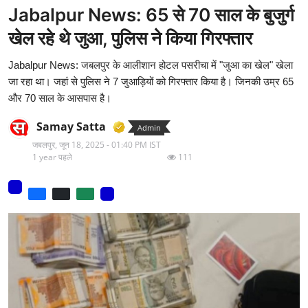
Jabalpur News: 65 से 70 साल के बुजुर्ग
मनोरंजन
खेल रहे थे जुआ, पुलिस ने किया गिरफ्तार
वीडियो
Jabalpur News: जबलपुर के आलीशान होटल पसरीचा में "जुआ का खेल" खेला
लाइफ स्टाइल
जा रहा था। जहां से पुलिस ने 7 जुआड़ियों को गिरफ्तार किया है। जिनकी उम्र 65
और 70 साल के आसपास है।
धर्म
Samay Satta
Admin
नौकरी
जबलपुर,
जून 18, 2025 - 01:40 PM IST
1 year पहले
111
मेरा लेख - एक नई पहचान
टेक
टिप्पणी - एक नया लेख
हिन्दी