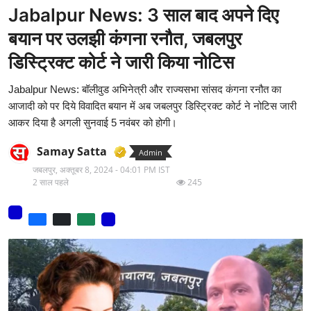
Jabalpur News: 3 साल बाद अपने दिए
मनोरंजन
बयान पर उलझी कंगना रनौत, जबलपुर
वीडियो
डिस्ट्रिक्ट कोर्ट ने जारी किया नोटिस
लाइफ स्टाइल
Jabalpur News: बॉलीवुड अभिनेत्री और राज्यसभा सांसद कंगना रनौत का
आजादी को पर दिये विवादित बयान में अब जबलपुर डिस्ट्रिक्ट कोर्ट ने नोटिस जारी
धर्म
आकर दिया है अगली सुनवाई 5 नवंबर को होगी।
नौकरी
Samay Satta
Admin
जबलपुर,
अक्तूबर 8, 2024 - 04:01 PM IST
मेरा लेख - एक नई पहचान
2 साल पहले
245
टेक
टिप्पणी - एक नया लेख
हिन्दी