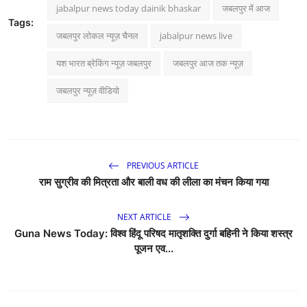
jabalpur news today dainik bhaskar
जबलपुर में आज
Tags:
जबलपुर लोकल न्यूज़ चैनल
jabalpur news live
यश भारत ब्रेकिंग न्यूज़ जबलपुर
जबलपुर आज तक न्यूज़
जबलपुर न्यूज़ वीडियो
PREVIOUS ARTICLE
राम सुग्रीव की मित्रता और बाली वध की लीला का मंचन किया गया
NEXT ARTICLE
Guna News Today: विश्व हिंदू परिषद मातृशक्ति दुर्गा बहिनी ने किया शस्त्र
पूजन एव...