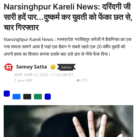
Narsinghpur Kareli News: दरिंदगी जी
मनोरंजन
सारी हदें पार...दुष्कर्म कर युवती को फेंका छत से,
वीडियो
चार गिरफ्तार
लाइफ स्टाइल
Narsinghpur Kareli News : मध्यप्रदेश नरसिंहपुर करेली में हैवानियत का एक
नया मामला सामने आया है जहां एक हैवान ने सबसे पहले एक 20 वर्षीय युवती को
धर्म
अपनी हवस का शिकार बनाया उसके बाद उसे छत से नीचे फेंक दिया।
नौकरी
Samay Satta
Admin
करेली,
फरवरी 12, 2025 - 11:23 AM IST
मेरा लेख - एक नई पहचान
1 year पहले
275
टेक
टिप्पणी - एक नया लेख
हिन्दी