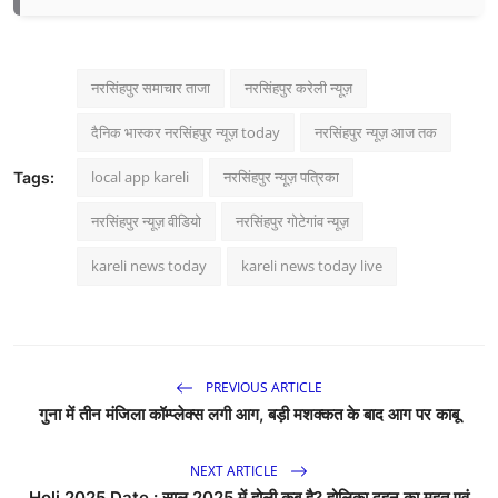
नरसिंहपुर समाचार ताजा
नरसिंहपुर करेली न्यूज़
दैनिक भास्कर नरसिंहपुर न्यूज़ today
नरसिंहपुर न्यूज़ आज तक
local app kareli
नरसिंहपुर न्यूज़ पत्रिका
Tags:
नरसिंहपुर न्यूज़ वीडियो
नरसिंहपुर गोटेगांव न्यूज़
kareli news today
kareli news today live
PREVIOUS ARTICLE
गुना में तीन मंजिला कॉम्प्लेक्स लगी आग, बड़ी मशक्कत के बाद आग पर काबू
NEXT ARTICLE
Holi 2025 Date : साल 2025 में होली कब है? होलिका दहन का मुहूत एवं