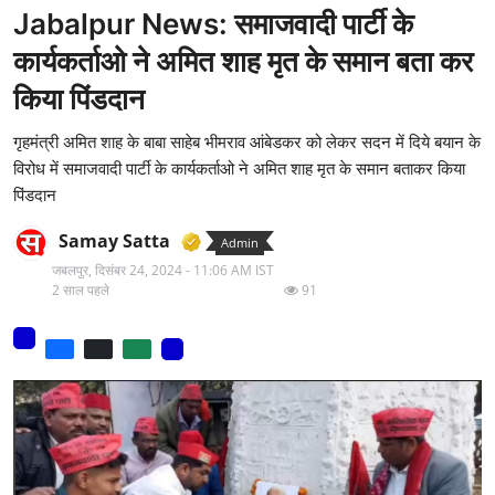
Jabalpur News: समाजवादी पार्टी के
मनोरंजन
कार्यकर्ताओ ने अमित शाह मृत के समान बता कर
वीडियो
किया पिंडदान
लाइफ स्टाइल
गृहमंत्री अमित शाह के बाबा साहेब भीमराव आंबेडकर को लेकर सदन में दिये बयान के
विरोध में समाजवादी पार्टी के कार्यकर्ताओ ने अमित शाह मृत के समान बताकर किया
धर्म
पिंडदान
नौकरी
Samay Satta
Admin
जबलपुर,
दिसंबर 24, 2024 - 11:06 AM IST
मेरा लेख - एक नई पहचान
2 साल पहले
91
टेक
टिप्पणी - एक नया लेख
हिन्दी