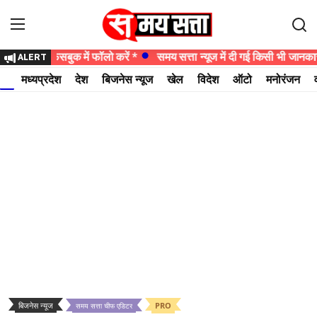
न्यूज को फेसबुक में फॉलो करें *
समय सत्ता न्यूज में दी गई किसी भी जानकारी
ALERT
Login
Register
मध्यप्रदेश
देश
बिजनेस न्यूज
खेल
विदेश
ऑटो
मनोरंजन
होम
मध्यप्रदेश
देश
बिजनेस न्यूज
खेल
विदेश
ऑटो
बिजनेस न्यूज
PRO
समय सत्ता चीफ एडिटर