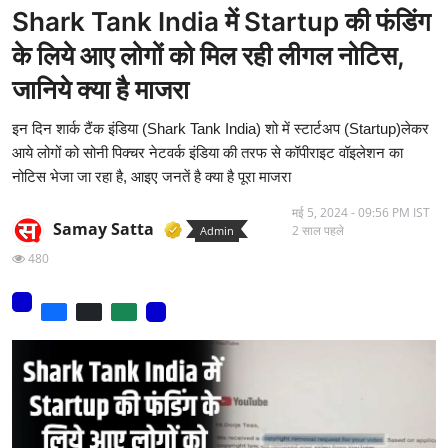
Shark Tank India में Startup की फंडिंग
मनोरंजन
के लिये आए लोगों को मिल रही लीगल नोटिस,
वीडियो
जानिये क्या है माजरा
लाइफ स्टाइल
इन दिन शार्क टैंक इंडिया (Shark Tank India) शो में स्टार्टअप (Startup)लेकर
आये लोगों को सोनी पिक्चर नेटवर्क इंडिया की तरफ से कॉपीराइट वॉइलेशन का
धर्म
नोटिस भेजा जा रहा है, आइए जनतें है क्या है पूरा माजरा
नौकरी
मई 5, 2024 - 09:56 PM IST
Samay Satta
2 साल पहले
Admin
मेरा लेख - एक नई पहचान
480
टेक
टिप्पणी - एक नया लेख
हिन्दी