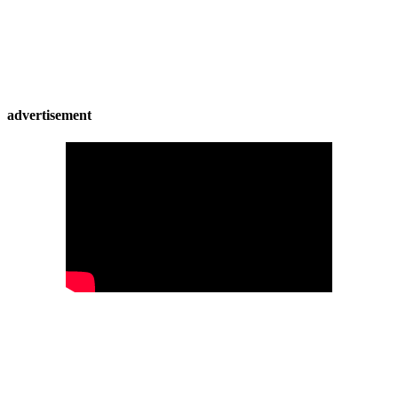
advertisement