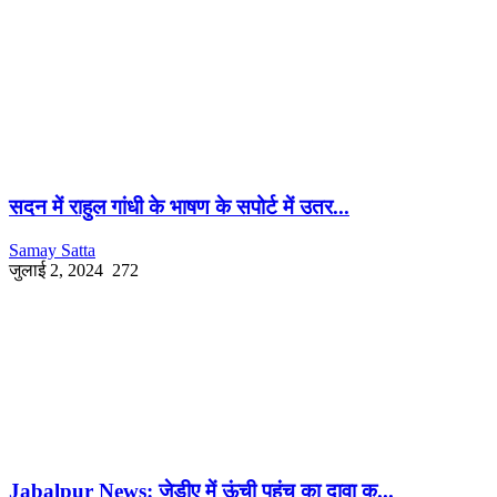
सदन में राहुल गांधी के भाषण के सपोर्ट में उतर...
Samay Satta
जुलाई 2, 2024
272
Jabalpur News: जेडीए में ऊंची पहुंच का दावा क...