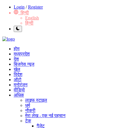
Login
/
Register
हिन्दी
English
हिन्दी
होम
मध्यप्रदेश
देश
बिजनेस न्यूज
खेल
विदेश
ऑटो
मनोरंजन
वीडियो
अधिक
लाइफ स्टाइल
धर्म
नौकरी
मेरा लेख - एक नई पहचान
टेक
गैजेट