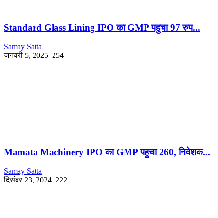
Standard Glass Lining IPO का GMP पहुचा 97 रुप...
Samay Satta
जनवरी 5, 2025
254
Mamata Machinery IPO का GMP पहुचा 260, निवेशक...
Samay Satta
दिसंबर 23, 2024
222