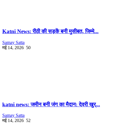
Katni News: रीठी की सड़कें बनी मुसीबत, जिम्मे...
Samay Satta
मई 14, 2026
50
katni news: जमीन बनी जंग का मैदान: देवरी खुर्...
Samay Satta
मई 14, 2026
52