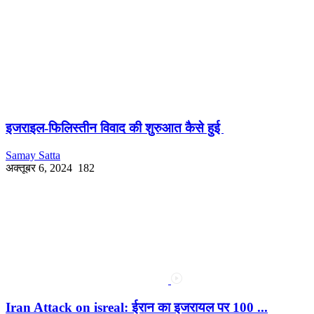
इजराइल-फिलिस्तीन विवाद की शुरुआत कैसे हुई
Samay Satta
अक्तूबर 6, 2024
182
Iran Attack on isreal: ईरान का इजरायल पर 100 ...