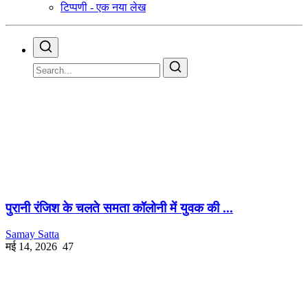
टिप्पणी - एक नया लेख
पुरानी रंजिश के चलते समता कॉलोनी में युवक की ...
Samay Satta
मई 14, 2026
47