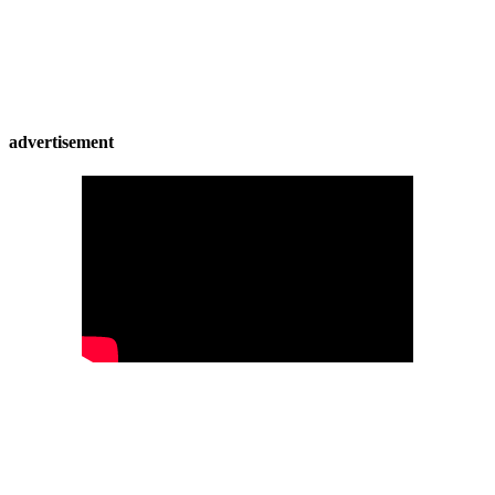
advertisement