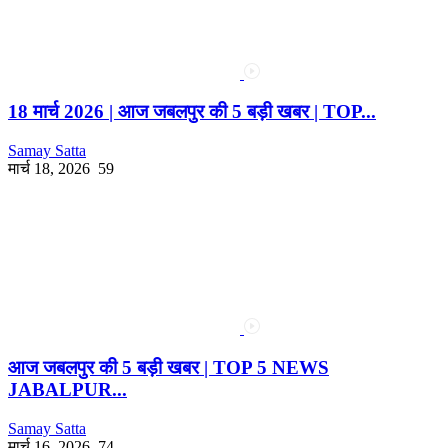
18 मार्च 2026 | आज जबलपुर की 5 बड़ी खबर | TOP...
Samay Satta
मार्च 18, 2026
59
आज जबलपुर की 5 बड़ी खबर | TOP 5 NEWS
JABALPUR...
Samay Satta
मार्च 16, 2026
74