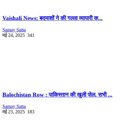
Vaishali News: बदमाशों ने की गल्ला व्यापारी क...
Samay Satta
मई 24, 2025
341
Balochistan Row : पाकिस्तान की खुली पोल, सभी ...
Samay Satta
मई 23, 2025
183