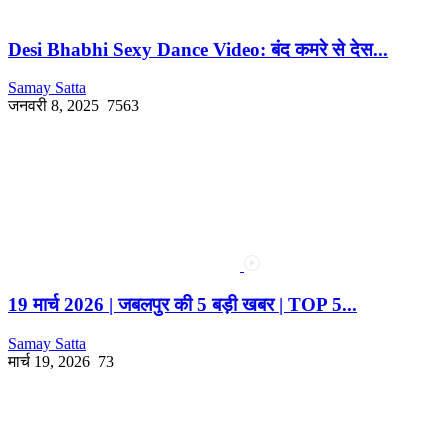
Desi Bhabhi Sexy Dance Video: बंद कमरे से देस...
Samay Satta
जनवरी 8, 2025
7563
19 मार्च 2026 | जबलपुर की 5 बड़ी खबर | TOP 5...
Samay Satta
मार्च 19, 2026
73