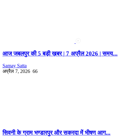
आज जबलपुर की 5 बड़ी ख़बर | 7 अप्रैल 2026 | समय...
Samay Satta
अप्रैल 7, 2026
66
सिवनी के ग्राम भण्डारपुर और सकरदा में भीषण आग...