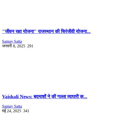
"जीवन रक्षा योजना" राजस्थान की चिरंजीवी योजना...
Samay Satta
जनवरी 8, 2025
291
Vaishali News: बदमाशों ने की गल्ला व्यापारी क...
Samay Satta
मई 24, 2025
341