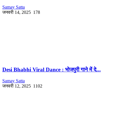
Samay Satta
जनवरी 14, 2025
178
Desi Bhabhi Viral Dance : भोजपुरी गाने में दे...
Samay Satta
जनवरी 12, 2025
1102