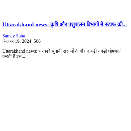
Uttarakhand news: कृषि और पशुपालन विभागों में स्टाफ की...
Samay Satta
सितंबर 19, 2024
566
Uttarakhand news: सरकारें चुनावी सरगर्मी के दौरान बड़ी - बड़ी घोषणाएं
करती है इस...