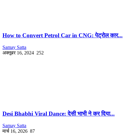
How to Convert Petrol Car in CNG: पेट्रोल कार...
Samay Satta
अक्तूबर 16, 2024
252
Desi Bhabhi Viral Dance: देसी भाभी ने कर दिया...
Samay Satta
मार्च 16, 2026
87