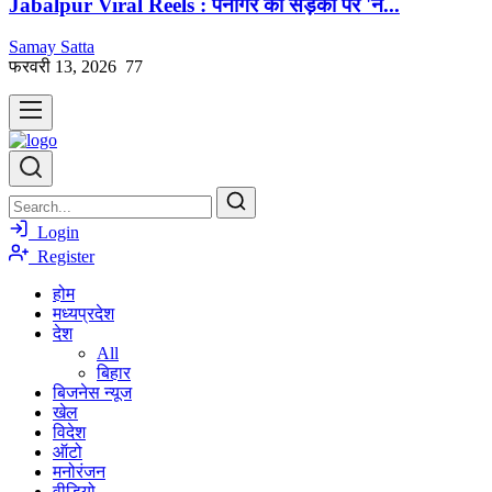
Jabalpur Viral Reels : पनागर की सड़कों पर 'नं...
Samay Satta
फरवरी 13, 2026
77
Login
Register
होम
मध्यप्रदेश
देश
All
बिहार
बिजनेस न्यूज
खेल
विदेश
ऑटो
मनोरंजन
वीडियो