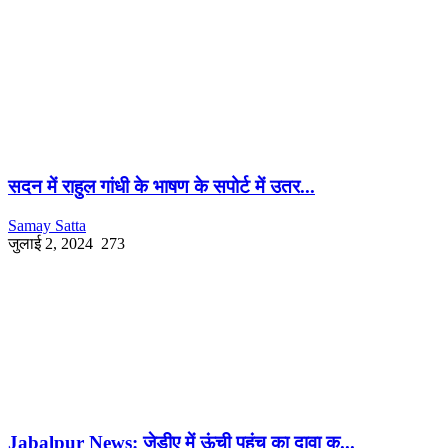
सदन में राहुल गांधी के भाषण के सपोर्ट में उतर...
Samay Satta
जुलाई 2, 2024
273
Jabalpur News: जेडीए में ऊंची पहुंच का दावा क...