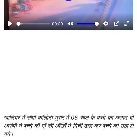
l
a
y
00:20
P
M
S
P
E
l
u
e
I
n
a
t
t
P
t
y
e
t
e
i
r
n
f
g
u
s
l
l
s
c
r
e
ग्वालियर में सीपी कॉलोनी मुरार में 06 साल के बच्चे का अज्ञात दो
e
आरोपी ने बच्चे की माँ की आँखों मे मिर्ची डाल कर बच्चे को उठा ले
n
गये।