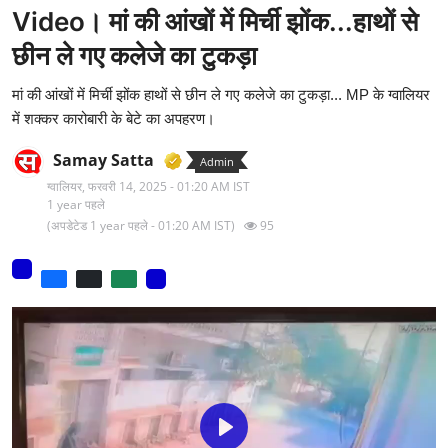
Video। मां की आंखों में मिर्ची झोंक...हाथों से
मनोरंजन
छीन ले गए कलेजे का टुकड़ा
वीडियो
मां की आंखों में मिर्ची झोंक हाथों से छीन ले गए कलेजे का टुकड़ा... MP के ग्वालियर
लाइफ स्टाइल
में शक्कर कारोबारी के बेटे का अपहरण।
धर्म
Samay Satta
Admin
ग्वालियर,
फरवरी 14, 2025 - 01:20 AM IST
नौकरी
1 year पहले
(अपडेटेड 1 year पहले - 01:20 AM IST)
95
मेरा लेख - एक नई पहचान
टेक
टिप्पणी - एक नया लेख
हिन्दी
P