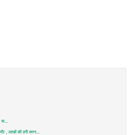
 क...
री! , लाखों की ठगी करन...