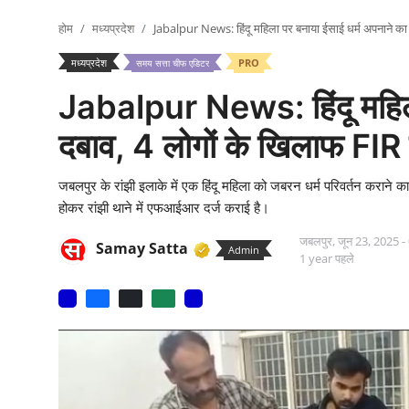
मनोरंजन
होम
मध्यप्रदेश
Jabalpur News: हिंदू महिला पर बनाया ईसाई धर्म अपनाने का 
मध्यप्रदेश
PRO
वीडियो
समय सत्ता चीफ एडिटर
Jabalpur News: हिंदू महिला
लाइफ स्टाइल
दबाव, 4 लोगों के खिलाफ FIR 
धर्म
नौकरी
जबलपुर के रांझी इलाके में एक हिंदू महिला को जबरन धर्म परिवर्तन कराने क
होकर रांझी थाने में एफआईआर दर्ज कराई है।
मेरा लेख - एक नई पहचान
जबलपुर,
जून 23, 2025 
Samay Satta
Admin
1 year पहले
टेक
टिप्पणी - एक नया लेख
हिन्दी