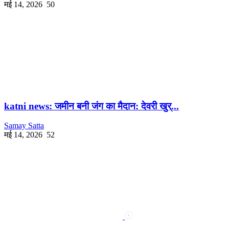
मई 14, 2026
50
katni news: जमीन बनी जंग का मैदान: देवरी खुर्...
Samay Satta
मई 14, 2026
52