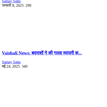
Samay Satta
जनवरी 8, 2025
290
Vaishali News: बदमाशों ने की गल्ला व्यापारी क...
Samay Satta
मई 24, 2025
340