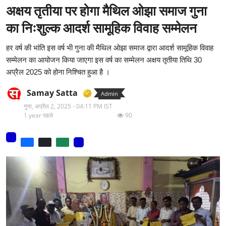
अक्षय तृतीया पर होगा मैथिल ओझा समाज गुना
मनोरंजन
का निःशुल्क आदर्श सामूहिक विवाह सम्मेलन
वीडियो
हर वर्ष की भांति इस वर्ष भी गुना की मैथिल ओझा समाज द्वारा आदर्श सामूहिक विवाह
लाइफ स्टाइल
सम्मेलन का आयोजन किया जाएगा इस वर्ष का सम्मेलन अक्षय तृतीया तिथि 30
अप्रैल 2025 को होना निश्चित हुआ है ।
धर्म
Samay Satta
Admin
नौकरी
गुना,
अप्रैल 2, 2025 - 04:11 PM IST
1 year पहले
90
मेरा लेख - एक नई पहचान
टेक
टिप्पणी - एक नया लेख
हिन्दी