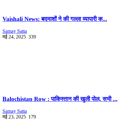
Vaishali News: बदमाशों ने की गल्ला व्यापारी क...
Samay Satta
मई 24, 2025
339
Balochistan Row : पाकिस्तान की खुली पोल, सभी ...
Samay Satta
मई 23, 2025
179