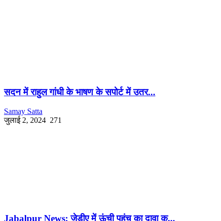
सदन में राहुल गांधी के भाषण के सपोर्ट में उतर...
Samay Satta
जुलाई 2, 2024
271
Jabalpur News: जेडीए में ऊंची पहुंच का दावा क...