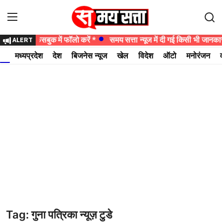
्यूज को फेसबुक में फॉलो करें *
समय सत्ता न्यूज में दी गई किसी भी जानकारी 
ALERT
Login
Register
मध्यप्रदेश
देश
बिजनेस न्यूज
खेल
विदेश
ऑटो
मनोरंजन
होम
मध्यप्रदेश
देश
बिजनेस न्यूज
खेल
विदेश
Tag: गुना पत्रिका न्यूज़ टुडे
ऑटो